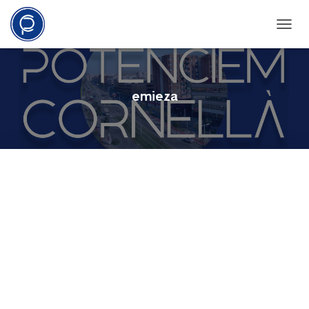
Canvia
la
navegac
emieza